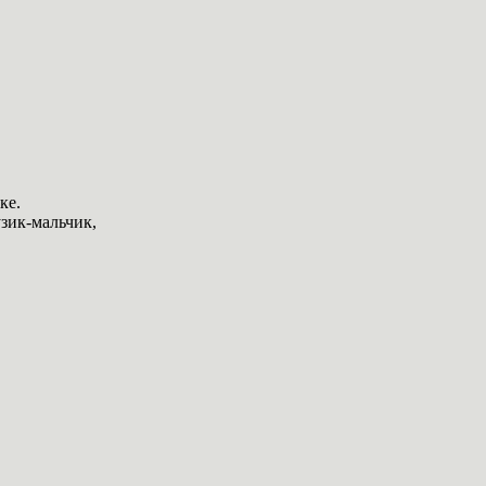
ке.
узик-мальчик,