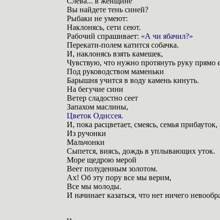
Слева... в женщине
Вы найдете тень синей?
Рыбаки не умеют:
Наклонясь, сети сеют.
Рабочий спрашивает:
«А чи ябачил?»
Перекати-полем катится собачка.
И, наклонясь взять камешек,
Чувствую, что нужно протянуть руку прямо 
Под руководством маменьки
Барышня учится в воду камень кинуть.
На бегучие сини
Ветер сладостно сеет
Запахом маслины,
Цветок Одиссея.
И, пока расцветает, смеясь, семья прибауток,
Из ручонки
Мальчонки
Сыпется, виясь, дождь в уплывающих уток.
Море щедрою мерой
Веет полуденным золотом.
Ах! Об эту пору все мы верим,
Все мы молоды.
И начинает казаться, что нет ничего невообр