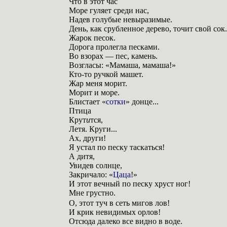
Что в этот час
Море гуляет среди нас,
Надев голубые невыразимые.
День, как срубленное дерево, точит свой сок.
Жарок песок.
Дорога пролегла песками.
Во взорах — пес, камень.
Возгласы: «Мамаша, мамаша!»
Кто-то ручкой машет.
Жар меня морит.
Морит и море.
Блистает «
сотки
» донце...
Птица
Крут
и
тся,
Летя. Круги...
Ах, други!
Я устал по песку таскаться!
А дитя,
Увидев солнце,
Закричало: «
Цаца
!»
И этот вечный по песку хруст ног!
Мне грустно.
О, этот туч в сеть мигов лов!
И крик невидимых орлов!
Отсюда далеко все видно в воде.