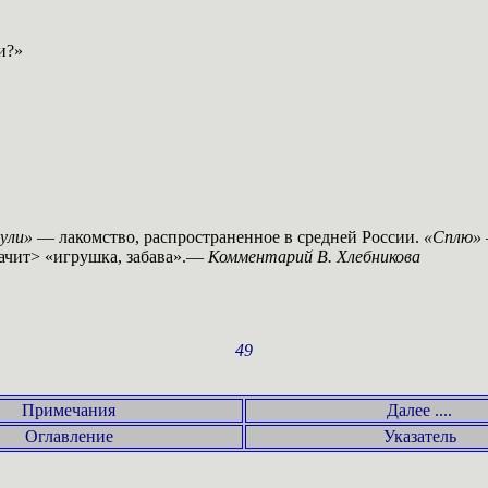
и?»
нули»
— лакомство, распространенное в средней России.
«Сплю»
<ачит> «игрушка, забава».—
Комментарий В. Хлебникова
49
Примечания
Далее ....
Оглавление
Указатель