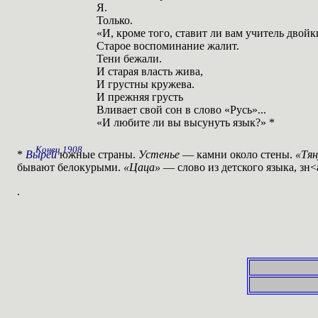
Я.
Только.
«И, кроме того, ставит ли вам учитель двойк
Старое воспоминание жалит.
Тени бежали.
И старая власть жива,
И грустны кружева.
И прежняя грусть
Вливает свой сон в слово «Русь»...
«И любите ли вы высунуть язык?» *
Конец 1908
*
Вырей
южные страны.
Устенье
— камни около стены.
«Тя
бывают белокурыми.
«Цаца»
— слово из детского языка, зн
.