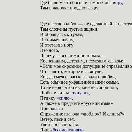
Где было место богов и земных дев
виру
,
Там в лавочке продают сыру.
Где шествовал бог — не сделанный, а насто
Там сложены пустые ящики.
И обращаясь к тучам,
И снимая шляпу,
И отставив ногу
Немного,
Лепечу — я с ними не знаком —
Коснеющим, детским, несмелым языком:
«Если мое скромное допущение справедливо
Что золото, которое вы тянули,
Когда, смеясь, рассказывали о любви,
Есть обычное украшение вашей семьи,
То не верю, чтоб вы мне не сообщили,
Любите ли вы «
тянули
»,
Птичку «
сплю
»,
А также в предмете «русский язык»
Прошли ли
Спряжение глагола «люблю»? И сливы?»
Ветер, песни сея,
Улетел в свои края.
Лишь
бессмертновею