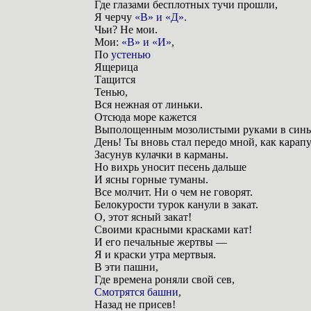
Где глазами бесплотных тучи прошли,
Я черчу
«В» и «Д».
Чьи? Не мои.
Мои:
«В» и «И»
,
По
устенью
Ящерица
Тащится
Тенью,
Вся нежная от линьки.
Отсюда море кажется
Выполощенным мозолистыми руками в синь
День! Ты вновь стал передо мной, как карап
Засунув кулачки в карманы.
Но вихрь уносит песень дальше
И ясны горные туманы.
Все молчит. Ни о чем не говорят.
Белокурости турок канули в закат.
О, этот ясный закат!
Своими красными красками кат!
И его печальные жертвы —
Я и краски утра мертвыя.
В эти пашни,
Где времена роняли свой сев,
Смотрятся башни
,
Назад не присев!