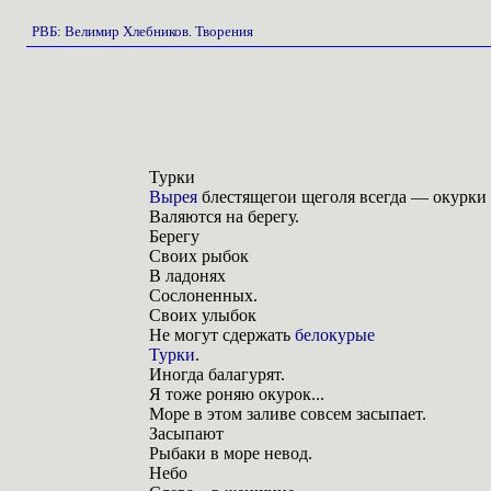
РВБ
:
Велимир Хлебников
.
Творения
Турки
Вырея
блестящегои щеголя всегда — окурки
Валяются на берегу.
Берегу
Своих рыбок
В ладонях
Сослоненных.
Своих улыбок
Не могут сдержать
белокурые
Турки
.
Иногда балагурят.
Я тоже роняю окурок...
Море в этом заливе совсем засыпает.
Засыпают
Рыбаки в море невод.
Небо