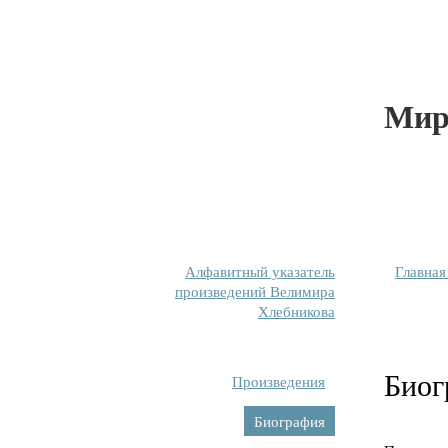
Мир
Алфавитный указатель
Главная
произведений Велимира
Хлебникова
Биог
Произведения
Биография