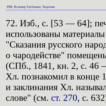
РВБ
:
Велимир Хлебников
.
Творения
72. Изб., с. [53 — 64]; пе
использованы материалы 
"Сказания русского народа
о чародействе" помещены
(СПб., 1841, кн. 2, с. 46
Хл. познакомил в конце 1
и заклинания Хл. называ
слове" (см
. ст. 270
, с. 632