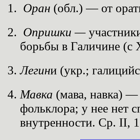
Оран
(обл.) — от орат
Опришки —
участник
борьбы в Галичине (с X
Легин
и (укр.; галиций
Мавка
(мава, навка) —
фольклора; у нее нет 
внутренности. Cp. II, 