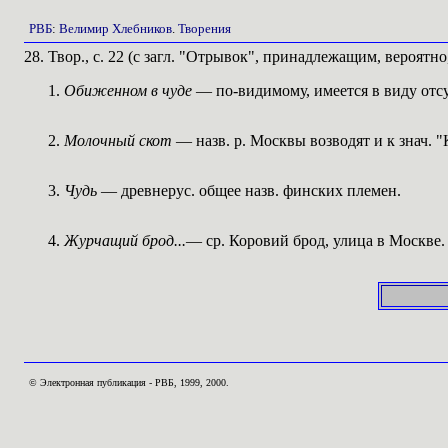
РВБ
:
Велимир Хлебников
.
Творения
28. Твор., с. 22 (с загл. "Отрывок", принадлежащим, вероятн
Обиженном в чуде
— по-видимому, имеется в виду отс
Молочный скот
— назв. р. Москвы возводят и к знач. "
Чудь
— древнерус. общее назв. финских племен.
Журчащий брод...
— ср. Коровий брод, улица в Москве.
© Электронная публикация - РВБ, 1999, 2000.