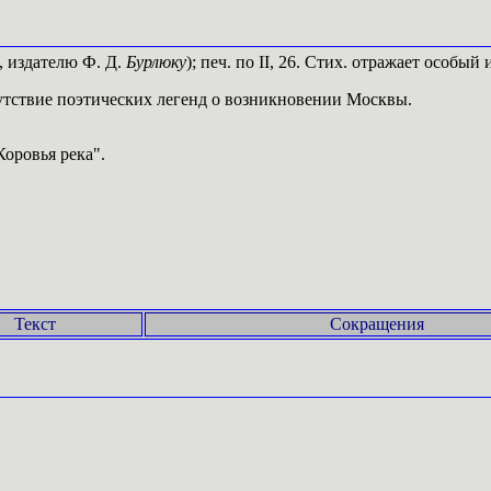
о, издателю Ф. Д.
Бурлюку
); печ. по II, 26. Стих. отражает особый
утствие поэтических легенд о возникновении Москвы.
Коровья река".
Текст
Сокращения